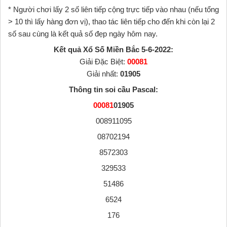
* Người chơi lấy 2 số liên tiếp cộng trực tiếp vào nhau (nếu tổng
> 10 thì lấy hàng đơn vị), thao tác liên tiếp cho đến khi còn lại 2
số sau cùng là kết quả số đẹp ngày hôm nay.
Kết quả Xổ Số Miền Bắc 5-6-2022:
Giải Đặc Biệt:
00081
Giải nhất:
01905
Thông tin soi cầu Pascal:
00081
01905
008911095
08702194
8572303
329533
51486
6524
176