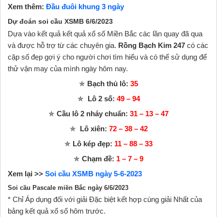
Xem thêm:
Đầu đuôi khung 3 ngày
Dự đoán soi cầu XSMB 6/6/2023
Dựa vào kết quả kết quả xổ số Miền Bắc các lần quay đã qua
và được hỗ trợ từ các chuyên gia.
Rồng Bạch Kim 247
có các
cặp số đẹp gợi ý cho người chơi tìm hiểu và có thể sử dụng để
thử vận may của mình ngày hôm nay.
✯
Bạch thủ lô:
35
✯
Lô 2 số:
49 – 94
✯
Cầu lô 2 nháy chuẩn:
31 – 13 – 47
✯
Lô xiên:
72 – 38 – 42
✯
Lô kép đẹp:
11 – 88 – 33
✯
Chạm đề:
1 – 7 – 9
Xem lại >>
Soi cầu XSMB ngày 5-6-2023
Soi cầu Pascale miền Bắc ngày 6/6/2023
* Chỉ Áp dụng đối với giải Đặc biệt kết hợp cùng giải Nhất của
bảng kết quả xổ số hôm trước.