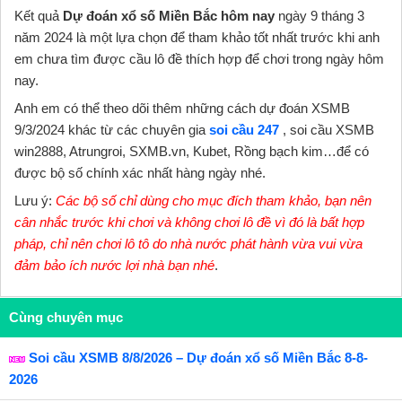
Kết quả
Dự đoán xổ số Miền Bắc hôm nay
ngày 9 tháng 3
năm 2024 là một lựa chọn để tham khảo tốt nhất trước khi anh
em chưa tìm được cầu lô đề thích hợp để chơi trong ngày hôm
nay.
Anh em có thể theo dõi thêm những cách dự đoán XSMB
9/3/2024 khác từ các chuyên gia
soi cầu 247
, soi cầu XSMB
win2888, Atrungroi, SXMB.vn, Kubet, Rồng bạch kim…để có
được bộ số chính xác nhất hàng ngày nhé.
Lưu ý:
Các bộ số chỉ dùng cho mục đích tham khảo, bạn nên
cân nhắc trước khi chơi và không chơi lô đề vì đó là bất hợp
pháp, chỉ nên chơi lô tô do nhà nước phát hành vừa vui vừa
đảm bảo ích nước lợi nhà bạn nhé
.
Cùng chuyên mục
Soi cầu XSMB 8/8/2026 – Dự đoán xổ số Miền Bắc 8-8-
2026