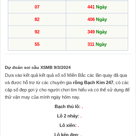
07
441
Ngày
82
406
Ngày
92
349
Ngày
55
311
Ngày
Dự đoán soi cầu XSMB 9/3/2024
Dựa vào kết quả kết quả xổ số Miền Bắc các lần quay đã qua
và được hỗ trợ từ các chuyên gia
rồng Bạch Kim 247
, có các
cặp số đẹp gợi ý cho người chơi tìm hiểu và có thể sử dụng để
thử vận may của mình ngày hôm nay.
Bạch thủ lô:
.
Lô 2 nháy:
.
Lô xiên:
.
Lô kép đẹp:
.