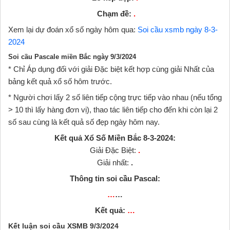
Chạm đề:
.
Xem lại dự đoán xổ số ngày hôm qua:
Soi cầu xsmb ngày 8-3-
2024
Soi cầu Pascale miền Bắc ngày 9/3/2024
* Chỉ Áp dụng đối với giải Đặc biệt kết hợp cùng giải Nhất của
bảng kết quả xổ số hôm trước.
* Người chơi lấy 2 số liên tiếp cộng trực tiếp vào nhau (nếu tổng
> 10 thì lấy hàng đơn vị), thao tác liên tiếp cho đến khi còn lại 2
số sau cùng là kết quả số đẹp ngày hôm nay.
Kết quả Xổ Số Miền Bắc 8-3-2024:
Giải Đặc Biệt:
.
Giải nhất:
.
Thông tin soi cầu Pascal:
…
…
Kết quả:
…
Kết luận soi cầu XSMB 9/3/2024