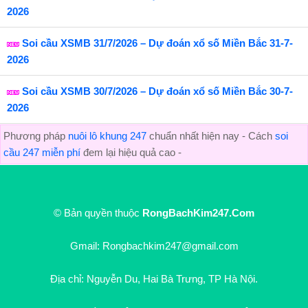
2026
Soi cầu XSMB 31/7/2026 – Dự đoán xổ số Miền Bắc 31-7-
2026
Soi cầu XSMB 30/7/2026 – Dự đoán xổ số Miền Bắc 30-7-
2026
Phương pháp
nuôi lô khung 247
chuẩn nhất hiện nay - Cách
soi
cầu 247 miễn phí
đem lại hiệu quả cao -
© Bản quyền thuộc
RongBachKim247.Com
Gmail:
Rongbachkim247@gmail.com
Địa chỉ: Nguyễn Du, Hai Bà Trưng, TP Hà Nội.