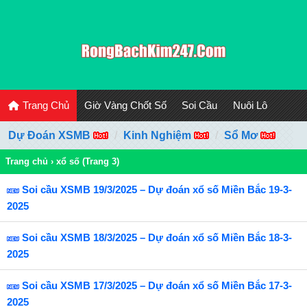
Trang Chủ
Giờ Vàng Chốt Số
Soi Cầu
Nuôi Lô
Dự Đoán XSMB
Kinh Nghiệm
Sổ Mơ
Trang chủ
›
xổ số
(Trang 3)
Soi cầu XSMB 19/3/2025 – Dự đoán xổ số Miền Bắc 19-3-
2025
Soi cầu XSMB 18/3/2025 – Dự đoán xổ số Miền Bắc 18-3-
2025
Soi cầu XSMB 17/3/2025 – Dự đoán xổ số Miền Bắc 17-3-
2025