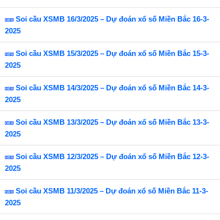
Soi cầu XSMB 16/3/2025 – Dự đoán xổ số Miền Bắc 16-3-
2025
Soi cầu XSMB 15/3/2025 – Dự đoán xổ số Miền Bắc 15-3-
2025
Soi cầu XSMB 14/3/2025 – Dự đoán xổ số Miền Bắc 14-3-
2025
Soi cầu XSMB 13/3/2025 – Dự đoán xổ số Miền Bắc 13-3-
2025
Soi cầu XSMB 12/3/2025 – Dự đoán xổ số Miền Bắc 12-3-
2025
Soi cầu XSMB 11/3/2025 – Dự đoán xổ số Miền Bắc 11-3-
2025